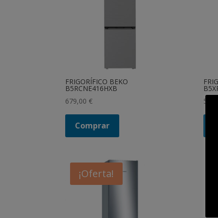
FRIGORÍFICO BEKO
FRI
B5RCNE416HXB
B5X
679,00
€
509
Comprar
¡Oferta!