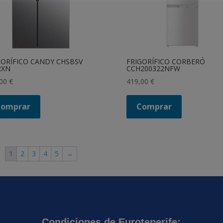
GORÍFICO CANDY CHSBSV
FRIGORÍFICO CORBERÓ
2XN
CCH200322NFW
,00
€
419,00
€
Comprar
Comprar
1
2
3
4
5
→
Condiciones de Eurotenerife: