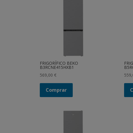
FRIGORÍFICO BEKO
FRI
B3RCNE415HXB1
B5R
569,00
€
559
Comprar