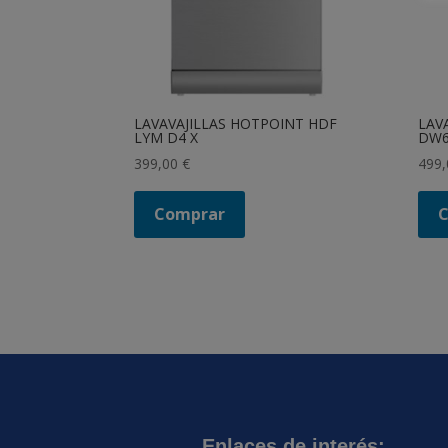
LAVAVAJILLAS HOTPOINT HDF
LAV
LYM D4 X
DW6
399,00
€
499
Comprar
Enlaces de interés: