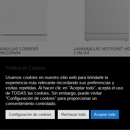
AVAJILLAS CORBERÓ
LAVAVAJILLAS HOTPOINT H
V8622INVW
LYM D4
,00
€
389,00
€
Política de Cookies
Comprar
Comprar
Usamos cookies en nuestro sitio web para brindarle la
experiencia más relevante recordando sus preferencias y
visitas repetidas. Al hacer clic en "Aceptar todo", acepta el uso
de TODAS las cookies. Sin embargo, puede visitar
"Configuración de cookies" para proporcionar un
¡Oferta!
consentimiento controlado.
Configuración de cookies
Rechazar todo
Aceptar todo