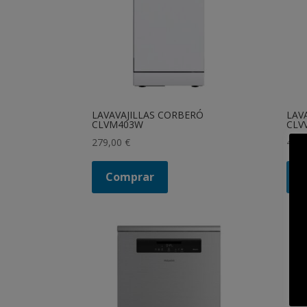
LAVAVAJILLAS CORBERÓ
LAV
CLVM403W
CLV
279,00
€
419
Comprar