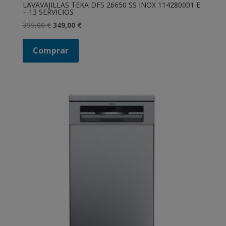
LAVAVAJILLAS TEKA DFS 26650 SS INOX 114280001 E
– 13 SERVICIOS
El
El
399,00
€
349,00
€
precio
precio
original
actual
Comprar
era:
es:
399,00 €.
349,00 €.