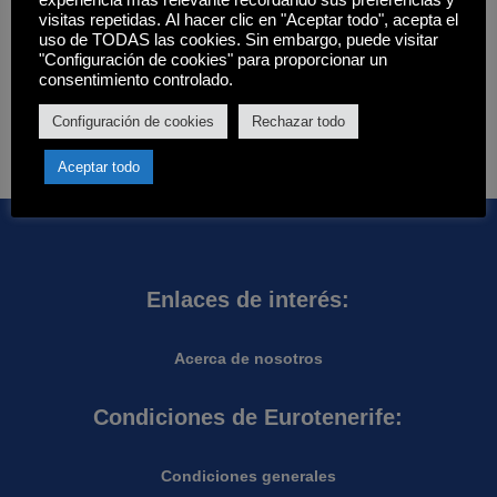
experiencia más relevante recordando sus preferencias y
Filtros
visitas repetidas. Al hacer clic en "Aceptar todo", acepta el
uso de TODAS las cookies. Sin embargo, puede visitar
Estado
"Configuración de cookies" para proporcionar un
consentimiento controlado.
Disponibilidad
Hay existencias
Aplicar
Configuración de cookies
Rechazar todo
Aceptar todo
Enlaces de interés:
Acerca de nosotros
Condiciones de Eurotenerife:
Condiciones generales