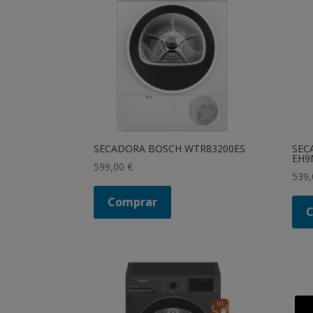
SECADORA BOSCH WTR83200ES
SEC
EH9
599,00
€
539
Comprar