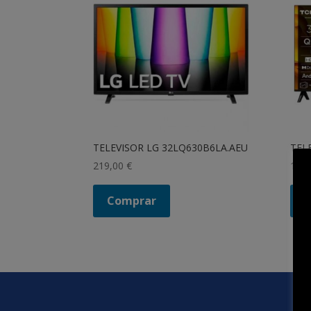
TELEVISOR LG 32LQ630B6LA.AEU
TEL
219,00
€
159
Comprar