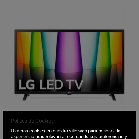
Política de Cookies
TELEVISOR LG 32LQ630B6LA.AEU
Usamos cookies en nuestro sitio web para brindarle la
219,00
€
experiencia más relevante recordando sus preferencias y