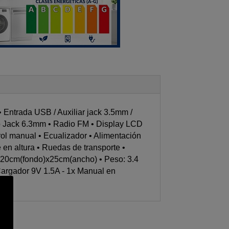
W
S
tidad
Entrada USB / Auxiliar jack 3.5mm /
ono Jack 6.3mm • Radio FM • Display LCD
ol manual • Ecualizador • Alimentación
en altura • Ruedas de transporte •
a)x20cm(fondo)x25cm(ancho) • Peso: 3.4
 Cargador 9V 1.5A - 1x Manual en