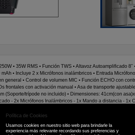
35
RM
can
 250W • 35W RMS • Función TWS • Altavoz Autoamplificado 8" • 
00 mAh • Incluye 2 x Micrófonos inalámbricos • Entrada Micróf
men general • Control de volumen MIC • Función ECHO con contr
frontales con activación manual • Asa de transporte ajustable 
 35mm (Soporte/trípode no incluido) • Dimensiones: 41cm(con as
icado - 2x Micrófonos Inalámbricos - 1x Mando a distancia - 1x
Política de Cookies
Usamos cookies en nuestro sitio web para brindarle la
experiencia más relevante recordando sus preferencias y