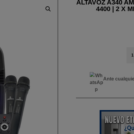
ALTAVOZ A340 AM
4400 | 2 X
AL
A3
AM
8
25
Ante cualqui
|
BA
44
|
2
X
MI
|