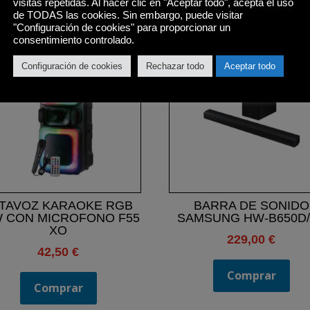
visitas repetidas. Al hacer clic en "Aceptar todo", acepta el uso
Productos relacionados
de TODAS las cookies. Sin embargo, puede visitar
"Configuración de cookies" para proporcionar un
consentimiento controlado.
Configuración de cookies
Rechazar todo
Aceptar todo
TAVOZ KARAOKE RGB
BARRA DE SONIDO
W CON MICROFONO F55
SAMSUNG HW-B650D/
XO
229,00
€
42,50
€
Comprar
Comprar