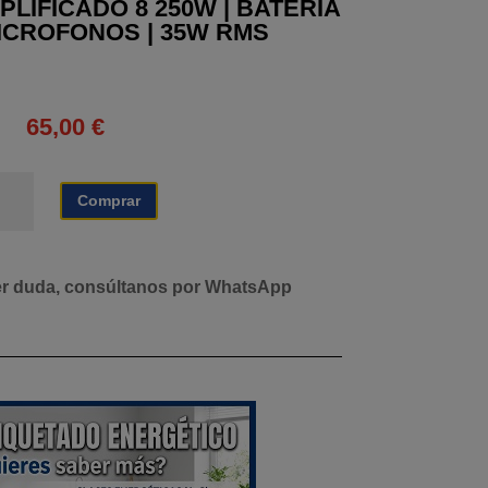
PLIFICADO 8 250W | BATERIA
 MICROFONOS | 35W RMS
65,00
€
TAVOZ
Comprar
40
PLIFICADO
0W
er duda, consúltanos por WhatsApp
TERIA
00
CROFONOS