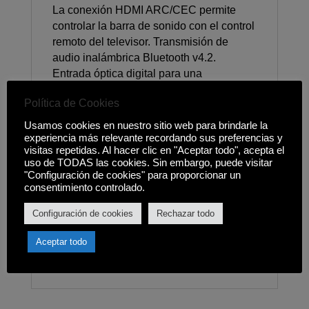
La conexión HDMI ARC/CEC permite
controlar la barra de sonido con el control
remoto del televisor. Transmisión de
audio inalámbrica Bluetooth v4.2.
Entrada óptica digital para una
transmisión de audio superior. Entrada
Política de Cookies
auxiliar de 3,5mm para conectar
dispositivos estéreo analógicos externos.
Usamos cookies en nuestro sitio web para brindarle la
Reproducción USB compatible con: MP3
experiencia más relevante recordando sus preferencias y
visitas repetidas. Al hacer clic en "Aceptar todo", acepta el
y WAV (se admiten unidades de hasta
uso de TODAS las cookies. Sin embargo, puede visitar
32GB). Ecualizador con 3 preajustes +
"Configuración de cookies" para proporcionar un
ajuste independiente de graves y agudos.
consentimiento controlado.
Control remoto con todas las funciones +
Configuración de cookies
Rechazar todo
teclas de función en la barra de sonido.
Acabado en negro mate con rejilla de
Aceptar todo
malla metálica. Montaje en pared o
posicionamiento sobre mesa.