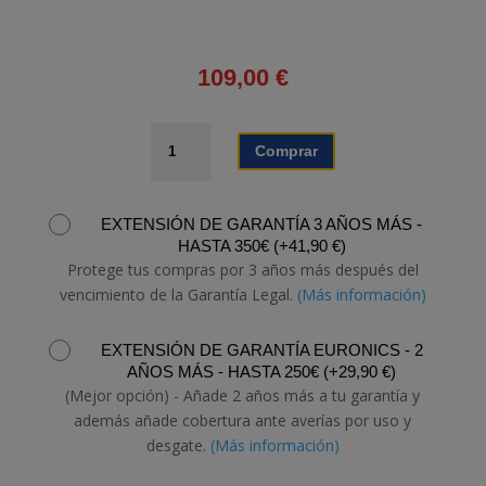
109,00
€
BARRA
Comprar
SONIDO
SHARP
HT-
EXTENSIÓN DE GARANTÍA 3 AÑOS MÁS -
SB107
HASTA 350€
(
+
41,90
€
)
cantidad
Protege tus compras por 3 años más después del
vencimiento de la Garantía Legal.
(Más información)
EXTENSIÓN DE GARANTÍA EURONICS - 2
AÑOS MÁS - HASTA 250€
(
+
29,90
€
)
(Mejor opción) - Añade 2 años más a tu garantía y
además añade cobertura ante averías por uso y
desgate.
(Más información)