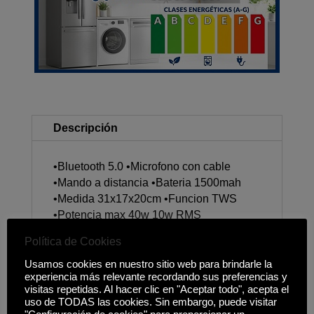
Descripción
•Bluetooth 5.0 •Microfono con cable
•Mando a distancia •Bateria 1500mah
•Medida 31x17x20cm •Funcion TWS
•Potencia max 40w 10w RMS
Política de Cookies
Usamos cookies en nuestro sitio web para brindarle la
experiencia más relevante recordando sus preferencias y
Productos relacionados
visitas repetidas. Al hacer clic en "Aceptar todo", acepta el
uso de TODAS las cookies. Sin embargo, puede visitar