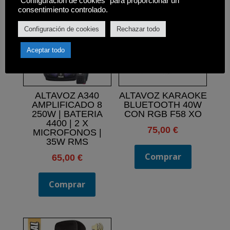
"Configuración de cookies" para proporcionar un
consentimiento controlado.
Configuración de cookies
Rechazar todo
Aceptar todo
ALTAVOZ A340
ALTAVOZ KARAOKE
AMPLIFICADO 8
BLUETOOTH 40W
250W | BATERIA
CON RGB F58 XO
4400 | 2 X
75,00
€
MICROFONOS |
35W RMS
Comprar
65,00
€
Comprar