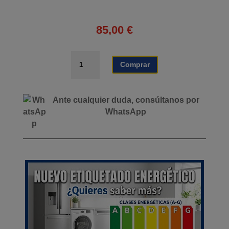
85,00
€
ALTAVOZ
Comprar
A350
AMPLIFICADO
12
Ante cualquier duda, consúltanos por
350W
WhatsApp
|
BATERIA
4500
|
2
X
MICROFONOS
|
50W
RMS