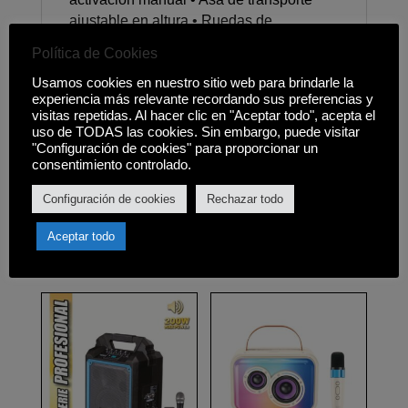
ajustable en altura • Ruedas de
transporte • Orificio inferior para
Política de Cookies
soporte/trípode 35mm (Soporte/trípode no
incluido) • Contenido: - 1x Altavoz
Usamos cookies en nuestro sitio web para brindarle la
experiencia más relevante recordando sus preferencias y
Autoamplificado - 2x Micrófonos
visitas repetidas. Al hacer clic en "Aceptar todo", acepta el
Inalámbricos - 1x Mando a distancia - 1x
uso de TODAS las cookies. Sin embargo, puede visitar
Cable de carga - 1x Manual en
"Configuración de cookies" para proporcionar un
consentimiento controlado.
Castellano
Configuración de cookies
Rechazar todo
Aceptar todo
Productos relacionados