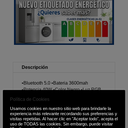
cantidad
Descripción
•Bluetooth 5.0 •Bateria 3600mah
•Potencia 40W •Color Negro •Luz RGB
Política de Cookies
Usamos cookies en nuestro sitio web para brindarle la
experiencia más relevante recordando sus preferencias y
Productos relacionados
visitas repetidas. Al hacer clic en "Aceptar todo", acepta el
uso de TODAS las cookies. Sin embargo, puede visitar