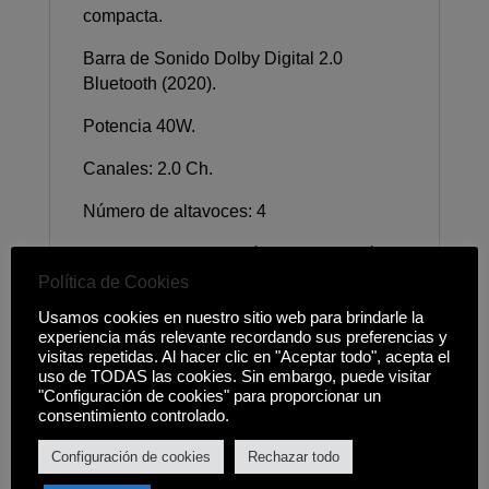
compacta.
Barra de Sonido Dolby Digital 2.0
Bluetooth (2020).
Potencia 40W.
Canales: 2.0 Ch.
Número de altavoces: 4
Modos de sonido: Estándar, Expansión
de sonido envolvente.
Política de Cookies
Usamos cookies en nuestro sitio web para brindarle la
Formato de decodificación: AAC, MP3,
experiencia más relevante recordando sus preferencias y
WAV, FLAC.
visitas repetidas. Al hacer clic en "Aceptar todo", acepta el
uso de TODAS las cookies. Sin embargo, puede visitar
Conectividad: Optical In, Bluetooth,
"Configuración de cookies" para proporcionar un
Bluetooth Codec SBC, USB Music
consentimiento controlado.
Playback, One Remote Control, Bluetooth
Configuración de cookies
Rechazar todo
Power On, NFC.