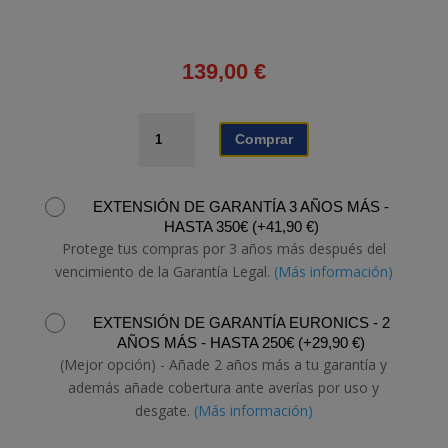
139,00
€
BARRA
Comprar
DE
SONIDO
SAMSUNG
EXTENSIÓN DE GARANTÍA 3 AÑOS MÁS -
HW-
HASTA 350€
(
+
41,90
€
)
T400/ZF
Protege tus compras por 3 años más después del
cantidad
vencimiento de la Garantía Legal.
(Más información)
EXTENSIÓN DE GARANTÍA EURONICS - 2
AÑOS MÁS - HASTA 250€
(
+
29,90
€
)
(Mejor opción) - Añade 2 años más a tu garantía y
además añade cobertura ante averías por uso y
desgate.
(Más información)