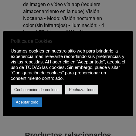
de imagen o vídeo vía app (requiere
almacenamiento en la nube) Visión
Nocturna • Modo: Visión nocturna en
color (sin infrarrojos) • Iluminación: - 4
luces LED blancas (1W) - Alcance
mínimo: 15 metros Audio • Micrófono
Política de Cookies
incorporado: Cobertura de hasta 10 m •
Usamos cookies en nuestro sitio web para brindarle la
Altavoz incorporado: Potencia 1W
experiencia más relevante recordando sus preferencias y
(permite emitir alarmas) Dimensiones y
visitas repetidas. Al hacer clic en "Aceptar todo", acepta el
Peso • Tamaño del producto: 130 × 140 ×
uso de TODAS las cookies. Sin embargo, puede visitar
"Configuración de cookies" para proporcionar un
100 mm ±3 mm • Peso: 511 g (sin
consentimiento controlado.
accesorios) Contenido del Paquete • 1
cámara XO-CR10 • 1 panel solar • 1
Configuración de cookies
Rechazar todo
soporte de montaje • 1 juego de tornillos
y tacos (2+2)
Aceptar todo
Productos relacionados