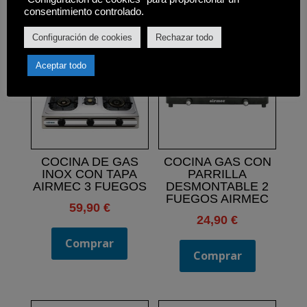
Productos relacionados
consentimiento controlado.
Configuración de cookies
Rechazar todo
Aceptar todo
COCINA DE GAS
COCINA GAS CON
INOX CON TAPA
PARRILLA
AIRMEC 3 FUEGOS
DESMONTABLE 2
FUEGOS AIRMEC
59,90
€
24,90
€
Comprar
Comprar