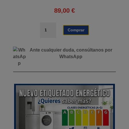
89,00
€
COCINA
Comprar
DE
GAS
CON
Ante cualquier duda, consúltanos por
CRISTAL
WhatsApp
TEMPLADO
AIRMEC
2
FUEGOS
cantidad