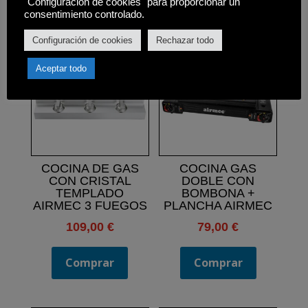
"Configuración de cookies" para proporcionar un
Productos relacionados
consentimiento controlado.
Configuración de cookies
Rechazar todo
Aceptar todo
COCINA DE GAS
COCINA GAS
CON CRISTAL
DOBLE CON
TEMPLADO
BOMBONA +
AIRMEC 3 FUEGOS
PLANCHA AIRMEC
109,00
€
79,00
€
Comprar
Comprar