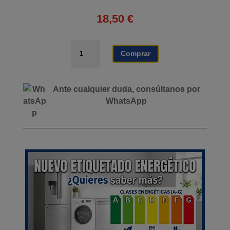
18,50
€
COCINA
Comprar
DE
GAS
PORTÁTIL
Ante cualquier duda, consúltanos por
CON
WhatsApp
DOBLE
FUNCIÓN
AIRMEC
cantidad