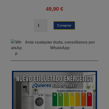
49,90
€
COCINA
Comprar
DE
GAS
INOX
Ante cualquier duda, consúltanos por
AIRMEC
WhatsApp
3
FUEGOS
cantidad