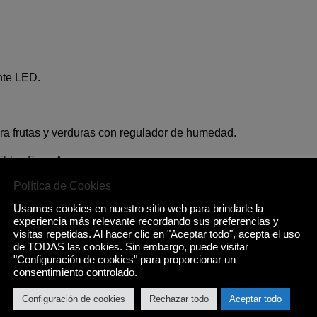
nte LED.
a frutas y verduras con regulador de humedad.
sibles Easy Access.
Política de Cookies
ión.
Usamos cookies en nuestro sitio web para brindarle la
a mediante LED.
experiencia más relevante recordando sus preferencias y
visitas repetidas. Al hacer clic en "Aceptar todo", acepta el uso
a en refrigerador.
de TODAS las cookies. Sin embargo, puede visitar
"Configuración de cookies" para proporcionar un
consentimiento controlado.
s reversibles.
Configuración de cookies
Rechazar todo
Aceptar todo