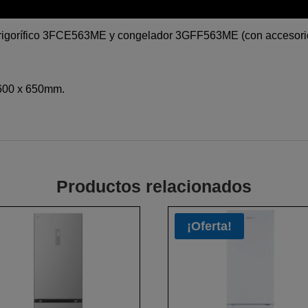
ambiables.
: frigorífico 3FCE563ME y congelador 3GFF563ME (con accesor
 600 x 650mm.
Productos relacionados
¡Oferta!