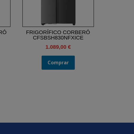
RÓ
FRIGORÍFICO CORBERÓ
CFSBSH830NFXICE
l
1.089,00
€
recio
ctual
Comprar
s:
99,00 €.