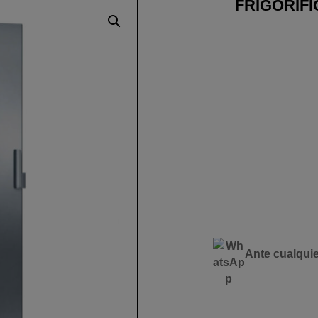
FRIGORÍF
Ante cualqui