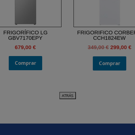
FRIGORÍFICO LG
FRIGORIFICO CORBE
GBV7170EPY
CCH1824EW
El
E
679,00
€
349,00
€
299,00
€
precio
p
Comprar
original
a
Comprar
era:
e
349,00 €.
2