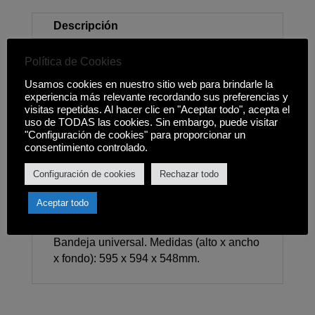
Descripción
Política de Cookies
Clasificación energética A+ Dentro de un
rango energético A+++ -> D Consumo
Usamos cookies en nuestro sitio web para brindarle la
energético (convencional): 0,94kWh/ciclo
experiencia más relevante recordando sus preferencias y
visitas repetidas. Al hacer clic en "Aceptar todo", acepta el
Capacidad: 71L. Display: Display LED en
uso de TODAS las cookies. Sin embargo, puede visitar
color ámbar con mandos. 7 Modos de
"Configuración de cookies" para proporcionar un
calentamiento. Método de cocción: Aire
consentimiento controlado.
caliente, Aire caliente suave, Grill total,
Configuración de cookies
Rechazar todo
Hornear, Horno de leña, Solera, Turbo
grill. Rango de temperatura: 50-275 °C.
Aceptar todo
Sistema de limpieza: Hidrolítico.
Accesorios: 1x Parrilla profesional, 1x
Bandeja universal. Medidas (alto x ancho
x fondo): 595 x 594 x 548mm.