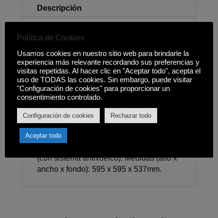
Descripción
Clasificación energética A Dentro de un
Política de Cookies
rango energético A+++ -> D Capacidad:
Usamos cookies en nuestro sitio web para brindarle la
72L. 3 funciones de cocinado. Rango
experiencia más relevante recordando sus preferencias y
temperatura: 50-250ºC. 5 Niveles de
visitas repetidas. Al hacer clic en "Aceptar todo", acepta el
cocinado. Panel liso antihuella. Mandos
uso de TODAS las cookies. Sin embargo, puede visitar
"Configuración de cookies" para proporcionar un
mecánicos. Iluminación superior. Cavidad
consentimiento controlado.
y bandejas con estmalte BrightClean.
Puerta dos cristales, interior todo cristal.
Configuración de cookies
Rechazar todo
Ventilación dinámica. Sistema de
evacuación de gases por bóveda.
Aceptar todo
Bandeja profunda esmaltada y parrilla
(con sistema antivuelco). Medidas (alto x
ancho x fondo): 595 x 595 x 537mm.