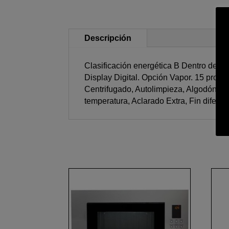
Descripción
Clasificación energética B Dentro de u
Display Digital. Opción Vapor. 15 progr
Centrifugado, Autolimpieza, Algodón 20
temperatura, Aclarado Extra, Fin diferid