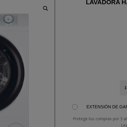
LAVADORA H
LA
HA
HW
BP
EXTENSIÓN DE GAR
S
can
Protege tus compras por 3 a
Le