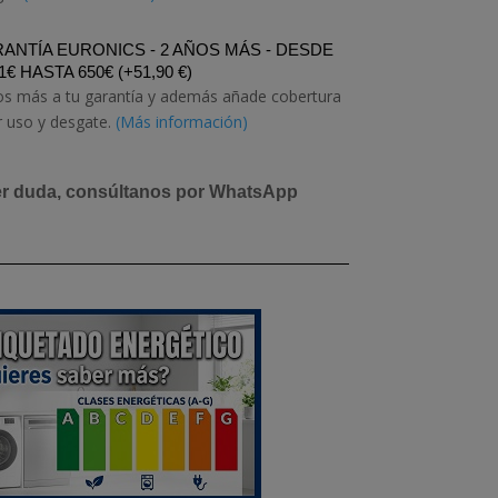
ANTÍA EURONICS - 2 AÑOS MÁS - DESDE
1€ HASTA 650€
(
+
51,90
€
)
os más a tu garantía y además añade cobertura
r uso y desgate.
(Más información)
er duda, consúltanos por WhatsApp