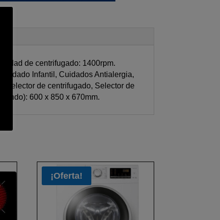
ocidad de centrifugado: 1400rpm.
Cuidado Infantil, Cuidados Antialergia,
 Selector de centrifugado, Selector de
 x fondo): 600 x 850 x 670mm.
¡Oferta!