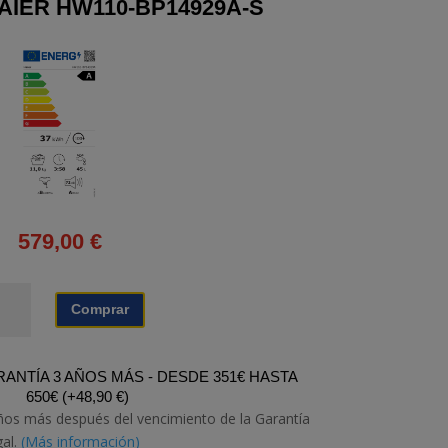
AIER HW110-BP14929A-S
579,00
€
VADORA
Comprar
IER
110-
14929A-
ANTÍA 3 AÑOS MÁS - DESDE 351€ HASTA
650€
(
+
48,90
€
)
tidad
ños más después del vencimiento de la Garantía
gal.
(Más información)