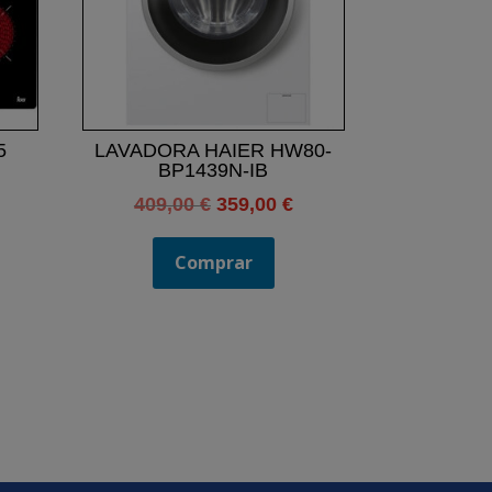
5
LAVADORA HAIER HW80-
BP1439N-IB
El
El
409,00
€
359,00
€
precio
precio
original
actual
Comprar
era:
es:
409,00 €.
359,00 €.