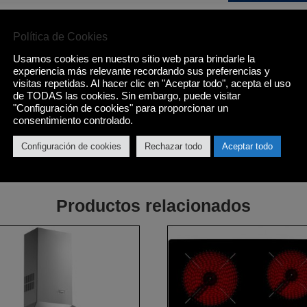
Política de Cookies
Usamos cookies en nuestro sitio web para brindarle la
experiencia más relevante recordando sus preferencias y
visitas repetidas. Al hacer clic en "Aceptar todo", acepta el uso
n rango energético A ? G Capacidad máxima de carga: 11kg. Vel
de TODAS las cookies. Sin embargo, puede visitar
amas: Algodón, Sintéticos, Vaqueros, Ropa deportiva, Camisas, 
"Configuración de cookies" para proporcionar un
ºC, ECO 40-60, Mezcla, Rápido 15, Rápido, Refresh. Funciones:
consentimiento controlado.
o, Detector de kg, Time, Bloqueo infantil. Medidas (ancho x alto
Configuración de cookies
Rechazar todo
Aceptar todo
Productos relacionados