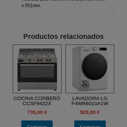
x 551mm.
Productos relacionados
COCINA CORBERÓ
LAVADORA LG
CCSF9422X
F4WR6010A1W
739,00
€
529,00
€