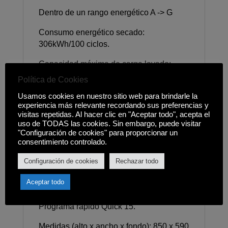
Dentro de un rango energético A -> G
Consumo energético secado:
306kWh/100 ciclos.
Capacidad máxima de carga lavado:
10kg.
Política de Cookies
Capacidad máxima de carga secado:
Usamos cookies en nuestro sitio web para brindarle la
experiencia más relevante recordando sus preferencias y
6kg.
visitas repetidas. Al hacer clic en "Aceptar todo", acepta el
uso de TODAS las cookies. Sin embargo, puede visitar
Velocidad de centrifugado: 1400rpm.
"Configuración de cookies" para proporcionar un
consentimiento controlado.
Tratamiento Antibacterias.
Configuración de cookies
Rechazar todo
24h Fin Diferido.
Aceptar todo
Detección automática del peso.
Programa rápido Quick 15.
Medidas (alto x ancho x fondo): 850 x 590