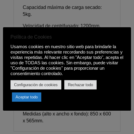
Capacidad máxima de carga secado:
5kg.
Velocidad de centrifugado: 1200rpm.
Política de Cookies
Tecnología: Smart Diagnosis, AI DD™,
Inverter Direct Drive Motor, Steam™,
Usamos cookies en nuestro sitio web para brindarle la
TurboWash™, TurboWash™360.
experiencia más relevante recordando sus preferencias y
visitas repetidas. Al hacer clic en "Aceptar todo", acepta el
Programas de lavado: Algodón,
uso de TODAS las cookies. Sin embargo, puede visitar
"Configuración de cookies" para proporcionar un
Delicado/seda, Eco, Higiene/Contra
consentimiento controlado.
alergias, Mix, Prelavado, Rápido 14 min,
Aclarado y centrifugado, Sintético.
Configuración de cookies
Rechazar todo
Programas de secado: Algodón, Eco, Mix,
Aceptar todo
Sintético, Wash&Dry.
Medidas (alto x ancho x fondo): 850 x 600
x 565mm.