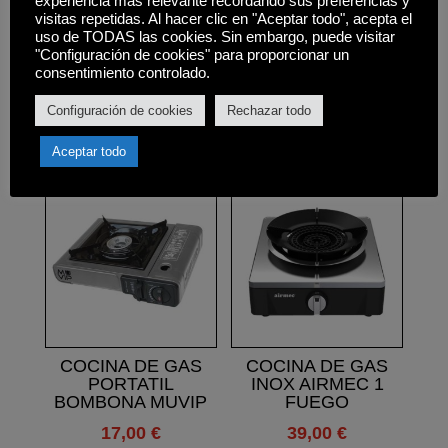
experiencia más relevante recordando sus preferencias y
cm,
visitas repetidas. Al hacer clic en "Aceptar todo", acepta el
uso de TODAS las cookies. Sin embargo, puede visitar
• Peso neto: 15,8 kg,
"Configuración de cookies" para proporcionar un
consentimiento controlado.
Configuración de cookies
Rechazar todo
Productos relacionados
Aceptar todo
COCINA DE GAS
COCINA DE GAS
PORTATIL
INOX AIRMEC 1
BOMBONA MUVIP
FUEGO
17,00
€
39,00
€