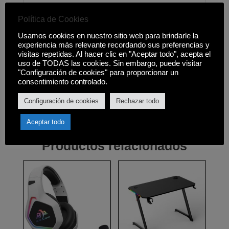
Viene equipada con un pistón de gas de
Política de Cookies
clase 2 que aporta una gran seguridad y
estabilidad en todas las posiciones.
Usamos cookies en nuestro sitio web para brindarle la
• Altura regulable
experiencia más relevante recordando sus preferencias y
visitas repetidas. Al hacer clic en "Aceptar todo", acepta el
Con el sólido sistema de pistón de gas,
uso de TODAS las cookies. Sin embargo, puede visitar
podrás regular y ajustar la altura más
"Configuración de cookies" para proporcionar un
conveniente para tu espacio de juego o
consentimiento controlado.
trabajo a lo lar
Configuración de cookies
Rechazar todo
Aceptar todo
Productos relacionados