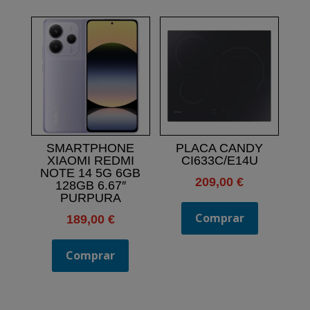
SMARTPHONE
PLACA CANDY
XIAOMI REDMI
CI633C/E14U
NOTE 14 5G 6GB
209,00
€
128GB 6.67″
PURPURA
Comprar
189,00
€
Comprar