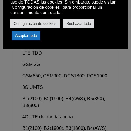
Nano SIM (4FF)
uso de TODAS las cookies. Sin embargo, puede visitar
"Configuración de cookies" para proporcionar un
Tipo de ranura para SIM
consentimiento controlado.
SIM 1 + Híbrido (SIM o MicroSD)
Configuración de cookies
Rechazar todo
Infra
Aceptar todo
2G GSM, 3G WCDMA, 4G LTE FDD, 4G
LTE TDD
GSM 2G
GSM850, GSM900, DCS1800, PCS1900
3G UMTS
B1(2100), B2(1900), B4(AWS), B5(850),
B8(900)
4G LTE de banda ancha
B1(2100), B2(1900), B3(1800), B4(AWS),