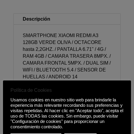
Descripción
SMARTPHONE XIAOMI REDMI A3
128GB VERDE OLIVA / OCTACORE
hasta 2,2GHZ. / PANTALLA 6.71" / 4G /
RAM 4GB / CAMARA TRASERA 8MPX. /
CAMARA FRONTAL 5MPX. / DUAL SIM /
WIFI / BLUETOOTH 5.4 / SENSOR DE
HUELLAS / ANDROID 14
Política de Cookies
Usamos cookies en nuestro sitio web para brindarle la
experiencia más relevante recordando sus preferencias y
Productos relacionados
visitas repetidas. Al hacer clic en "Aceptar todo", acepta el
uso de TODAS las cookies. Sin embargo, puede visitar
"Configuración de cookies" para proporcionar un
consentimiento controlado.