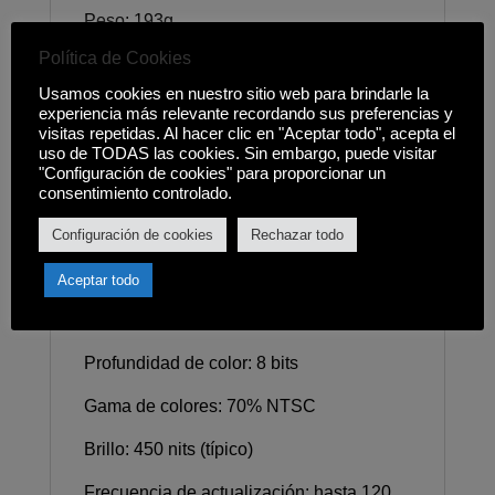
Peso: 193g
Política de Cookies
*Datos obtenidos de los laboratorios
internos de Xiaomi. Los métodos de
Usamos cookies en nuestro sitio web para brindarle la
experiencia más relevante recordando sus preferencias y
medición de la industria pueden variar,
visitas repetidas. Al hacer clic en "Aceptar todo", acepta el
por lo que los resultados reales pueden
uso de TODAS las cookies. Sin embargo, puede visitar
variar.
"Configuración de cookies" para proporcionar un
consentimiento controlado.
Pantalla
Configuración de cookies
Rechazar todo
Pantalla grande de 6,88" 1640*720, 260
ppp
Aceptar todo
Relación de contraste: 1500:1
Profundidad de color: 8 bits
Gama de colores: 70% NTSC
Brillo: 450 nits (típico)
Frecuencia de actualización: hasta 120