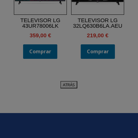
TELEVISOR LG
TELEVISOR LG
43UR78006LK
32LQ630B6LA.AEU
359,00
€
219,00
€
Comprar
Comprar