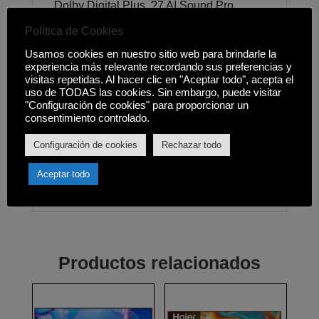
Dolby Digital Plus, ?7 AI Sound Pro
(Virtual 9.1.2 Up-mix) Conectividad: 3x
Política de Cookies
HDMI 2.0, CEC SIMPLINK, 1 X USB (v
Usamos cookies en nuestro sitio web para brindarle la
2.0), Ranura (Common Interface):
experiencia más relevante recordando sus preferencias y
(CI+2.0)/(CI+1.4)/(CI+1.3), Salida Óptica,
visitas repetidas. Al hacer clic en "Aceptar todo", acepta el
Wi-Fi 5, Puerto Ethernet LAN, Bluetooth
uso de TODAS las cookies. Sin embargo, puede visitar
(v 5.0) con Salida de Audio Simultánea
"Configuración de cookies" para proporcionar un
consentimiento controlado.
(TV+Altavoces). Medidas con soporte:
1226 x 777 x 287mm. Medidas sin
Configuración de cookies
Rechazar todo
soporte: 1226 x 712 x 80,5mm. Peso con
soporte: 11kg. Peso sin soporte: 10,9kg.
Aceptar todo
Montaje VESA: 300 x 300mm.
Productos relacionados