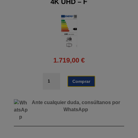
4K UHD – F
1.719,00
€
TELEVISOR
Comprar
SAMSUNG
DE
165,1CM
Ante cualquier duda, consúltanos por
(65'')
WhatsApp
TQ65S95FATXXC
4K
UHD
-