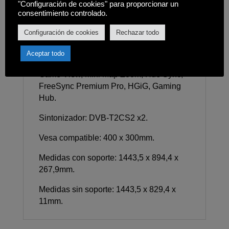
"Configuración de cookies" para proporcionar un
Matter Hub / IoT-Sensor Functionality /
consentimiento controlado.
Quick Remote, Universal Guide.
Configuración de cookies
Rechazar todo
Gaming: Auto Game Mode (ALLM), Game
Motion Plus, Dynamic Black EQ, VRR,
Aceptar todo
Sonido envolvente, Super Ultra Wide
Game View, Mini Map Zoom, Hue Sync,
FreeSync Premium Pro, HGiG, Gaming
Hub.
Sintonizador: DVB-T2CS2 x2.
Vesa compatible: 400 x 300mm.
Medidas con soporte: 1443,5 x 894,4 x
267,9mm.
Medidas sin soporte: 1443,5 x 829,4 x
11mm.