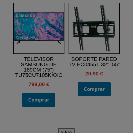
TELEVISOR
SOPORTE PARED
SAMSUNG DE
TV EC0455T 32″- 55″
189CM (75”)
20,90
€
TU75CU7105KXXC
799,00
€
Comprar
Comprar