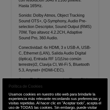
con resolución 3840 x 2160 píxeles.
Hasta 165Hz.
Sonido: Dolby Atmos, Object Tracking
Sound OTS+, Q-Symphony, Audio Pre-
selection Descriptor, Sound Output (RMS)
70W, Tipo altavoz 4.2.2CH, Adaptive
Sound Pro, 360 Audio.
Conectividad: 4x HDMI, 3 x USB-A, USB-
C, Ethernet (LAN), Salida Audio Digital
(óptica), Entrada RF 1/1(Uso común
terrestre)/2, Clavija CI, Wi-Fi 5, Bluetooth
5.3, Anynet+ (HDMI-CEC).
Smart TV: Sistema operativo Tizen, Bixby,
Interacción por voz a larga distancia,
Política de Cookies
Asistente de voz compatible Alexa,
Usamos cookies en nuestro sitio web para brindarle la
samsung TV Plus, Funciona con altavoz
experiencia más relevante recordando sus preferencias y
de IA Alexa y Google Assistant,
visitas repetidas. Al hacer clic en "Aceptar todo", acepta el
uso de TODAS las cookies. Sin embargo, puede visitar
Navegador web, SmartThings Hub /