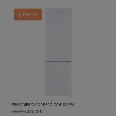
¡Oferta!
FRIGORIFICO CORBERÓ CCH1824EW
El
El
349,00
€
299,00
€