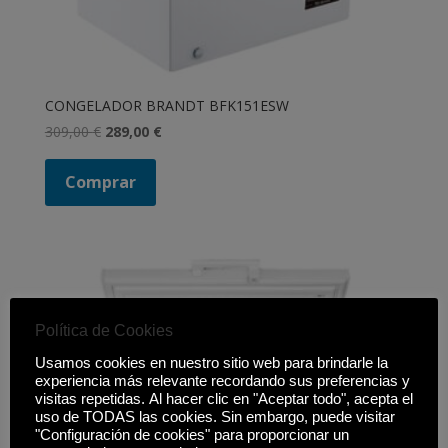
CONGELADOR BRANDT BFK151ESW
El
El
309,00
€
289,00
€
precio
precio
original
actual
Comprar
era:
es:
309,00 €.
289,00 €.
Política de Cookies
Usamos cookies en nuestro sitio web para brindarle la
experiencia más relevante recordando sus preferencias y
visitas repetidas. Al hacer clic en "Aceptar todo", acepta el
uso de TODAS las cookies. Sin embargo, puede visitar
"Configuración de cookies" para proporcionar un