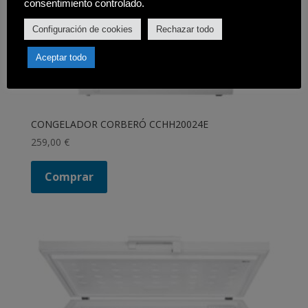
consentimiento controlado.
Configuración de cookies
Rechazar todo
Aceptar todo
CONGELADOR CORBERÓ CCHH20024E
259,00
€
Comprar