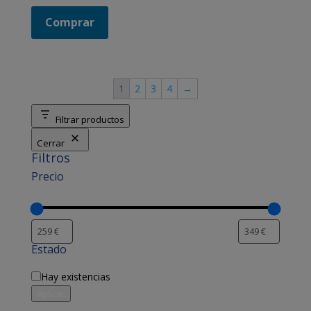
precio
precio
original
actual
Comprar
era:
es:
349,00 €.
299,00 €.
1
2
3
4
→
Filtrar productos
Cerrar
Filtros
Precio
Estado
Disponibilidad
Hay existencias
Aplicar