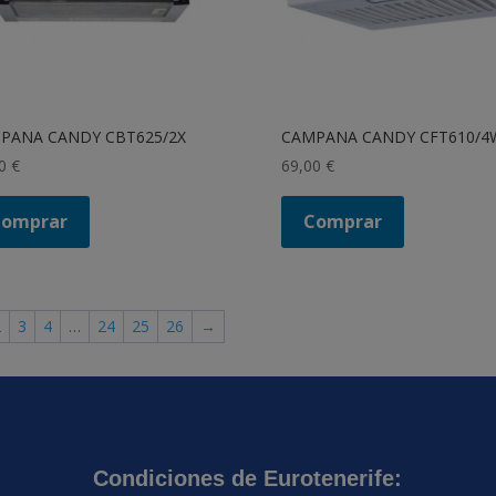
PANA CANDY CBT625/2X
CAMPANA CANDY CFT610/4
00
€
69,00
€
Comprar
Comprar
2
3
4
…
24
25
26
→
Condiciones de Eurotenerife: