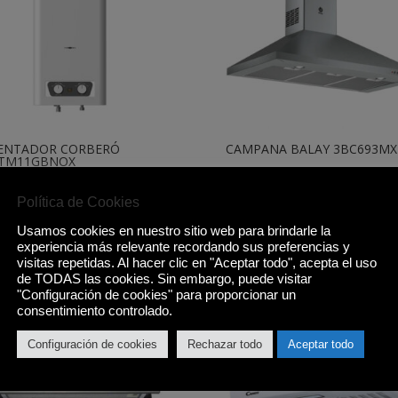
ENTADOR CORBERÓ
CAMPANA BALAY 3BC693MX
TM11GBNOX
229,00
€
,00
€
Política de Cookies
Comprar
Comprar
Usamos cookies en nuestro sitio web para brindarle la
experiencia más relevante recordando sus preferencias y
visitas repetidas. Al hacer clic en "Aceptar todo", acepta el uso
de TODAS las cookies. Sin embargo, puede visitar
"Configuración de cookies" para proporcionar un
consentimiento controlado.
Configuración de cookies
Rechazar todo
Aceptar todo