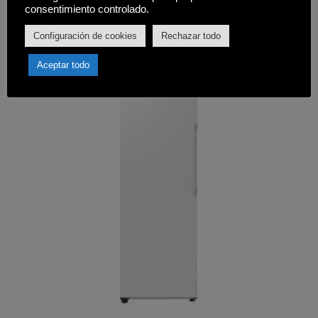
Comprar
consentimiento controlado.
Configuración de cookies
Rechazar todo
Aceptar todo