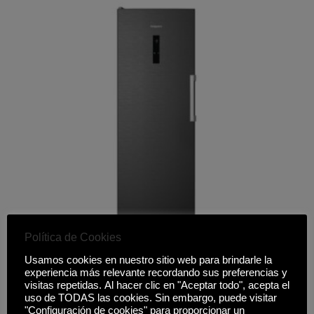
Política de Cookies
Usamos cookies en nuestro sitio web para brindarle la
CONGELADOR HOTPOINT HPMFF 6312 XBR4E
experiencia más relevante recordando sus preferencias y
visitas repetidas. Al hacer clic en "Aceptar todo", acepta el
549,00
€
uso de TODAS las cookies. Sin embargo, puede visitar
"Configuración de cookies" para proporcionar un