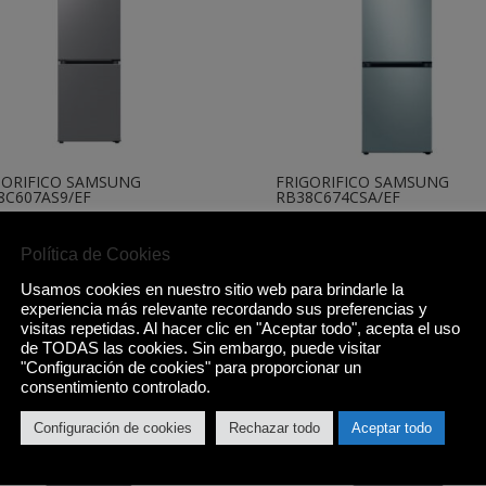
GORIFICO SAMSUNG
FRIGORIFICO SAMSUNG
8C607AS9/EF
RB38C674CSA/EF
,00
€
809,00
€
Política de Cookies
Comprar
Comprar
Usamos cookies en nuestro sitio web para brindarle la
experiencia más relevante recordando sus preferencias y
visitas repetidas. Al hacer clic en "Aceptar todo", acepta el uso
de TODAS las cookies. Sin embargo, puede visitar
"Configuración de cookies" para proporcionar un
consentimiento controlado.
Configuración de cookies
Rechazar todo
Aceptar todo