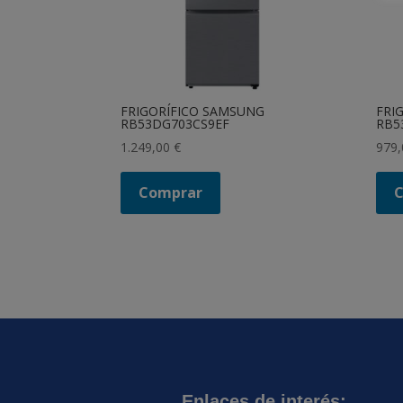
FRIGORÍFICO SAMSUNG
FRI
RB53DG703CS9EF
RB5
1.249,00
€
979
Comprar
Enlaces de interés: