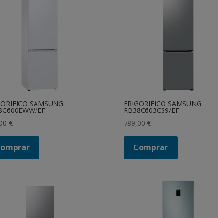
GORIFICO SAMSUNG
FRIGORIFICO SAMSUNG
8C600EWW/EF
RB38C603CS9/EF
,00
€
789,00
€
Comprar
Comprar