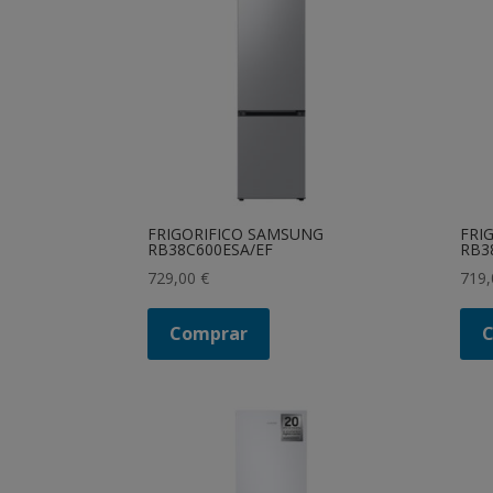
FRIGORIFICO SAMSUNG
FRI
RB38C600ESA/EF
RB3
729,00
€
719
Comprar