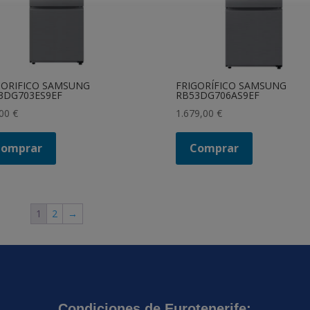
GORIFICO SAMSUNG
FRIGORÍFICO SAMSUNG
3DG703ES9EF
RB53DG706AS9EF
,00
€
1.679,00
€
Comprar
Comprar
1
2
→
Condiciones de Eurotenerife: