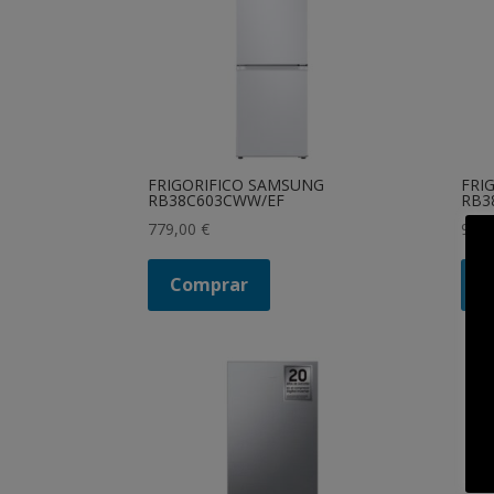
FRIGORIFICO SAMSUNG
FRI
RB38C603CWW/EF
RB3
779,00
€
999
Comprar