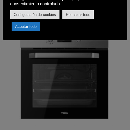
Comprar
consentimiento controlado.
Configuración de cookies
Rechazar todo
Aceptar todo