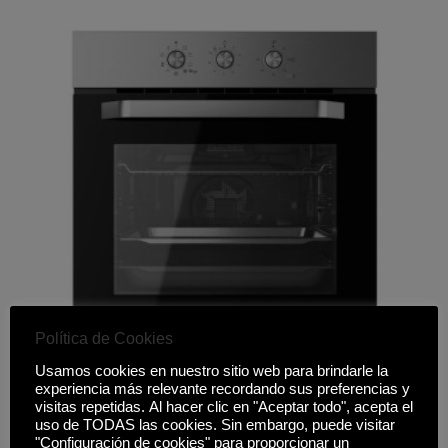
Política de Cookies
Usamos cookies en nuestro sitio web para brindarle la
HORNO TEKA AIRFRY HCB 6526 INOX
experiencia más relevante recordando sus preferencias y
visitas repetidas. Al hacer clic en "Aceptar todo", acepta el
329,00
€
uso de TODAS las cookies. Sin embargo, puede visitar
"Configuración de cookies" para proporcionar un