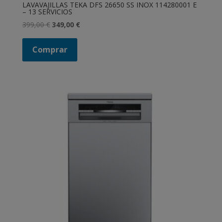
LAVAVAJILLAS TEKA DFS 26650 SS INOX 114280001 E
– 13 SERVICIOS
El
El
399,00
€
349,00
€
precio
precio
original
actual
Comprar
era:
es:
399,00 €.
349,00 €.