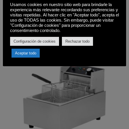
FREIDORA INDUSTRIAL 8+8 LITROS 2X3.100W
Usamos cookies en nuestro sitio web para brindarle la
LARRYHOUSE
experiencia más relevante recordando sus preferencias y
349,00
€
visitas repetidas. Al hacer clic en "Aceptar todo", acepta el
uso de TODAS las cookies. Sin embargo, puede visitar
"Configuración de cookies" para proporcionar un
Comprar
consentimiento controlado.
Configuración de cookies
Rechazar todo
Aceptar todo