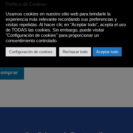
Política de Cookies
Usamos cookies en nuestro sitio web para brindarle la
experiencia más relevante recordando sus preferencias y
visitas repetidas. Al hacer clic en "Aceptar todo", acepta el uso
de TODAS las cookies. Sin embargo, puede visitar
"Configuración de cookies" para proporcionar un
consentimiento controlado.
EVISOR TCL 43P6K
Configuración de cookies
Rechazar todo
Aceptar todo
,00
€
Comprar