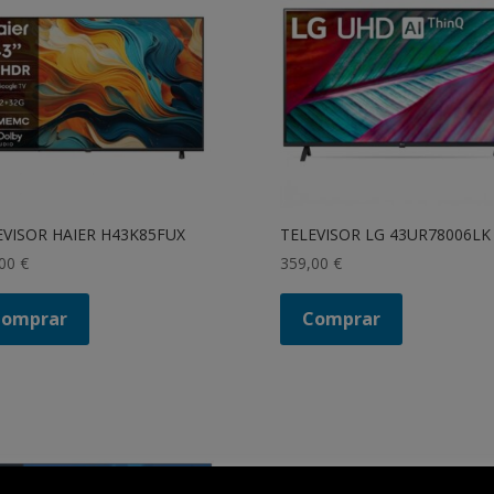
EVISOR HAIER H43K85FUX
TELEVISOR LG 43UR78006LK
,00
€
359,00
€
Comprar
Comprar