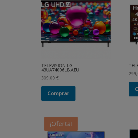
TELEVISION LG
TEL
43UA74006LB.AEU
299
309,00
€
Comprar
¡Oferta!