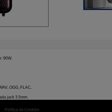
e: 90W.
, WAV, OGG, FLAC.
rada jack 3.5mm.
329 x 301mm.
Política de Cookies