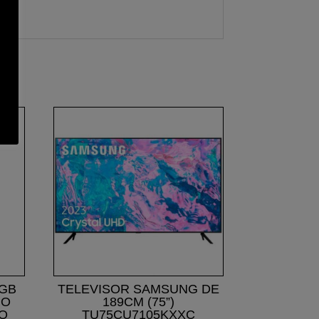
RGB
TELEVISOR SAMSUNG DE
NO
189CM (75”)
XO
TU75CU7105KXXC