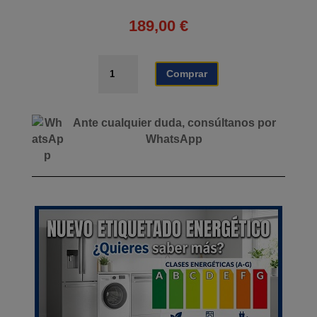
189,00
€
HORNO
Comprar
DE
GAS
+
Ante cualquier duda, consúltanos por
COCINA
WhatsApp
2
FUEGOS
AIRMEC
cantidad