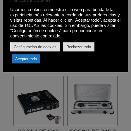
Política de Cookies
• Medida Horno: Fondo 27cm, Ancho
Usamos cookies en nuestro sitio web para brindarle la
40cm, Alto 21cm.
experiencia más relevante recordando sus preferencias y
visitas repetidas. Al hacer clic en "Aceptar todo", acepta el
• Medidas total: 54 x 30 x 46 cm.
uso de TODAS las cookies. Sin embargo, puede visitar
"Configuración de cookies" para proporcionar un
• Peso: 15 kgs.
consentimiento controlado.
Configuración de cookies
Rechazar todo
Aceptar todo
Productos relacionados