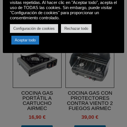
• Peso neto: 16 kg,
visitas repetidas. Al hacer clic en "Aceptar todo", acepta el
uso de TODAS las cookies. Sin embargo, puede visitar
"Configuración de cookies" para proporcionar un
consentimiento controlado.
Configuración de cookies
Rechazar todo
Productos relacionados
Aceptar todo
COCINA GAS
COCINA GAS CON
PORTÁTIL A
PROTECTORES
CARTUCHO
CONTRA VIENTO 2
AIRMEC
FUEGOS AIRMEC
16,90
€
39,00
€