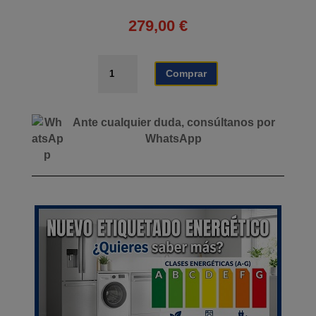
279,00
€
NEVERA
Comprar
PORTÁTIL
AIRMEC
80W
Ante cualquier duda, consúltanos por
44,4
WhatsApp
LITROS
cantidad