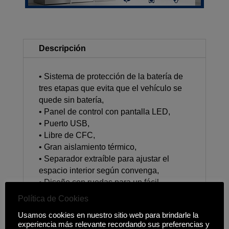
Descripción
• Sistema de protección de la batería de
tres etapas que evita que el vehículo se
quede sin batería,
• Panel de control con pantalla LED,
• Puerto USB,
• Libre de CFC,
• Gran aislamiento térmico,
• Separador extraíble para ajustar el
espacio interior según convenga,
• Diseño con ruedas para un fácil
transporte,
Política de Cookies
• Tamaño de la nevera: 72,3 x 36 x 45,5
Usamos cookies en nuestro sitio web para brindarle la
cm
experiencia más relevante recordando sus preferencias y