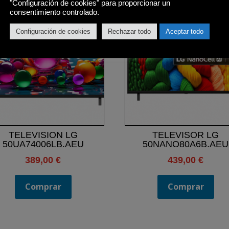
"Configuración de cookies" para proporcionar un
consentimiento controlado.
Configuración de cookies
Rechazar todo
Aceptar todo
TELEVISION LG
TELEVISOR LG
50UA74006LB.AEU
50NANO80A6B.AEU
389,00
€
439,00
€
Comprar
Comprar