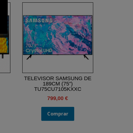
TELEVISOR SAMSUNG DE
189CM (75”)
TU75CU7105KXXC
799,00
€
Comprar