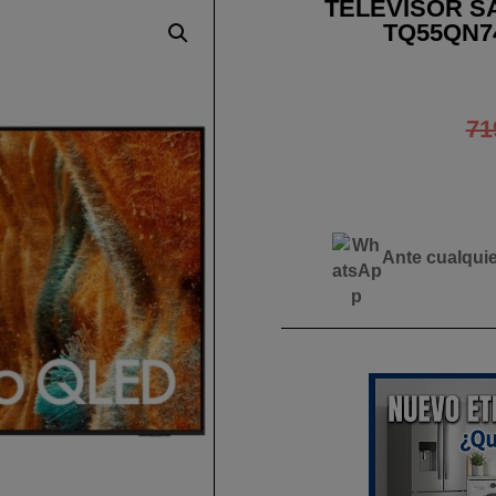
TELEVISOR SA
TQ55QN7
71
Ante cualqui