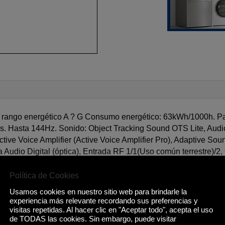
un rango energético A ? G Consumo energético: 63kWh/1000h. 
. Hasta 144Hz. Sonido: Object Tracking Sound OTS Lite, Audio
ive Voice Amplifier (Active Voice Amplifier Pro), Adaptive Sou
udio Digital (óptica), Entrada RF 1/1(Uso común terrestre)/2, C
Política de Cookies
Usamos cookies en nuestro sitio web para brindarle la
experiencia más relevante recordando sus preferencias y
visitas repetidas. Al hacer clic en "Aceptar todo", acepta el uso
Productos relacionados
de TODAS las cookies. Sin embargo, puede visitar