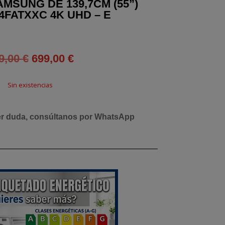
MSUNG DE 139,7CM (55”)
4FATXXC 4K UHD – E
El
El
9,00
€
699,00
€
precio
precio
original
actual
Sin existencias
era:
es:
719,00 €.
699,00 €.
er duda, consúltanos por WhatsApp