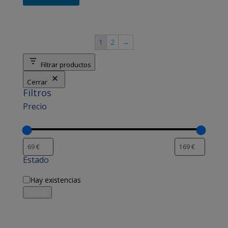
1
2
→
Filtrar productos
Cerrar
Filtros
Precio
Estado
Disponibilidad
Hay existencias
Aplicar