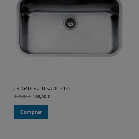
FREGADERO TEKA BE 74.43
El
El
199,00
€
169,00
€
precio
precio
original
actual
Comprar
era:
es:
199,00 €.
169,00 €.